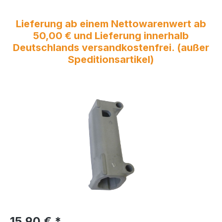
Lieferung ab einem Nettowarenwert ab
50,00 € und Lieferung innerhalb
Deutschlands versandkostenfrei. (außer
Speditionsartikel)
Bildergalerie überspringen
Regulärer Preis:
15,90 €