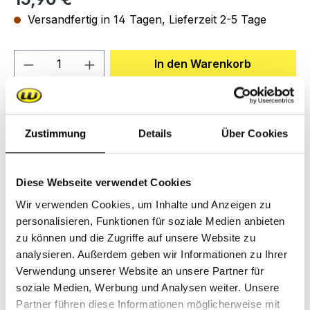
Versandfertig in 14 Tagen, Lieferzeit 2-5 Tage
Produkt Anzahl: Gib den gewünschten We
In den Warenkorb
Zum Merkzettel hinzufügen
Produktnummer:
R2.11.412.00
Zustimmung
Details
Über Cookies
Diese Webseite verwendet Cookies
Beschreibung
Wir verwenden Cookies, um Inhalte und Anzeigen zu
passendes Ersatzteil für Fahrradanhänger Ritschie 2
personalisieren, Funktionen für soziale Medien anbieten
ab Baujahr 2006Lieferumfang:1 Deichselaufnahme -
zu können und die Zugriffe auf unsere Website zu
ohne Halter, Farbe schw…
Mehr
analysieren. Außerdem geben wir Informationen zu Ihrer
Downloads
Verwendung unserer Website an unsere Partner für
soziale Medien, Werbung und Analysen weiter. Unsere
Partner führen diese Informationen möglicherweise mit