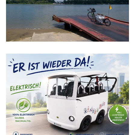
dass ein Basisblech nur durch
Überlastung oder Gewalteinwirkung
beschädigt sein kann. Im Fall einer
Verformung muss dieses ausgetauscht
werden, ansonsten erlischt die Garantie.
Aufgrund der unterschiedlichen
Bauformen von Fahrradausfallenden und
Schaltungssystemen ist eine universelle
Passform nicht immer gegeben. In einigen
Fällen können Anpassungen erforderlich
sein. Lieferung ab einem Nettowarenwert
ab 50,00 € und Lieferung innerhalb
Deutschlands versandkostenfrei. (außer
Speditionsartikel)