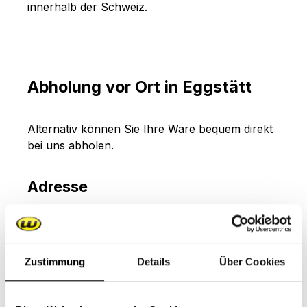
innerhalb der Schweiz.
Abholung vor Ort in Eggstätt
Alternativ können Sie Ihre Ware bequem direkt
bei uns abholen.
Adresse
WEBER TECHNIK GmbH
Gewerbegebiet Natzing 17
83125 Eggstätt
Zustimmung
Details
Über Cookies
Öffnungszeiten für Abholung