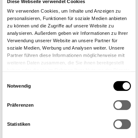
Diese Webseite verwendet Cookies
Wir verwenden Cookies, um Inhalte und Anzeigen zu
Montag bis Donnerstag: 08:00 – 16:00 Uhr
personalisieren, Funktionen für soziale Medien anbieten
An Feiertagen und Brückentagen ist keine
zu können und die Zugriffe auf unsere Website zu
Abholung oder Versand möglich.
analysieren. Außerdem geben wir Informationen zu Ihrer
Verwendung unserer Website an unsere Partner für
soziale Medien, Werbung und Analysen weiter. Unsere
So sparen Sie Versandkosten und können Ihre
Partner führen diese Informationen möglicherweise mit
Bestellung persönlich entgegennehmen.
weiteren Daten zusammen, die Sie ihnen bereitgestellt
haben oder die sie im Rahmen Ihrer Nutzung der Dienste
Zahlungsmöglichkeiten bei
gesammelt haben.
Einwilligungsauswahl
WEBER TECHNIK GmbH
Notwendig
Um Ihnen einen sicheren und bequemen
Präferenzen
Einkauf zu ermöglichen, bieten wir folgende
Zahlungsarten an:
Statistiken
Vorkasse per Banküberweisung