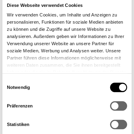
Diese Webseite verwendet Cookies
Wir verwenden Cookies, um Inhalte und Anzeigen zu
PLZ
Ort
*
personalisieren, Funktionen für soziale Medien anbieten
zu können und die Zugriffe auf unsere Website zu
analysieren. Außerdem geben wir Informationen zu Ihrer
Verwendung unserer Website an unsere Partner für
Land
*
soziale Medien, Werbung und Analysen weiter. Unsere
Partner führen diese Informationen möglicherweise mit
weiteren Daten zusammen, die Sie ihnen bereitgestellt
Telefonnummer
haben oder die sie im Rahmen Ihrer Nutzung der Dienste
gesammelt haben.
Einwilligungsauswahl
Notwendig
Lieferadresse weicht von Rechnungsadresse ab.
Präferenzen
Statistiken