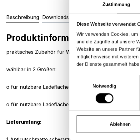
Zustimmung
Beschreibung
Downloads
Diese Webseite verwendet 
Wir verwenden Cookies, um I
Produktinformationen "Antiru
und die Zugriffe auf unsere 
Website an unsere Partner fü
praktisches Zubehör für WEBER Fahrradanhänger
möglicherweise mit weiteren
der Dienste gesammelt habe
wählbar in 2 Größen:
Einwilligungsauswahl
Notwendig
o für nutzbare Ladefläche von 80,0 x 60,0 cm
o für nutzbare Ladefläche von 92,0 x 50,0 cm
Lieferumfang:
Ablehnen
1 Antirutschmatte schwarz