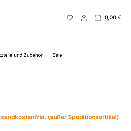
0,00 €
Ware
tzteile und Zubehör
Sale
andkostenfrei. (außer Speditionsartikel)