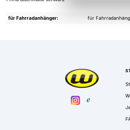
für Fahrradanhänger:
für Fahrradanhäng
S
St
W
Je
F