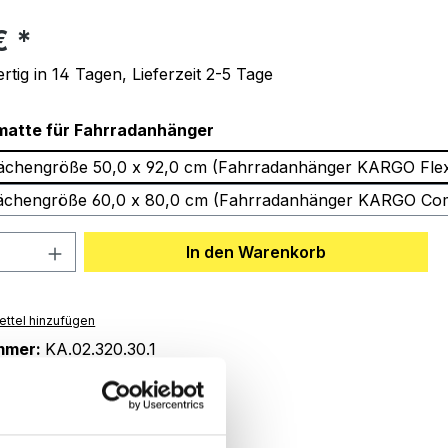
eis:
 €
tig in 14 Tagen, Lieferzeit 2-5 Tage
auswählen
matte für Fahrradanhänger
lächengröße 50,0 x 92,0 cm (Fahrradanhänger KARGO Fle
lächengröße 60,0 x 80,0 cm (Fahrradanhänger KARGO Com
 Anzahl: Gib den gewünschten Wert ein 
In den Warenkorb
ttel hinzufügen
mmer:
KA.02.320.30.1