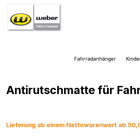
m Hauptinhalt springen
Zur Suche springen
Zur Hauptnavigation springen
Fahrradanhänger
Kinde
Antirutschmatte für Fa
Lieferung ab einem Nettowarenwert ab 50,00