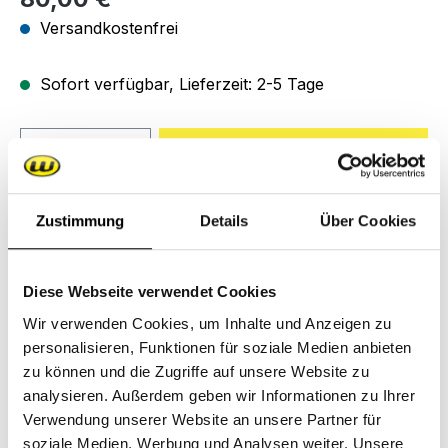
Versandkostenfrei
Sofort verfügbar, Lieferzeit: 2-5 Tage
Produkt Anzahl: Gib den gewünschten We
In den Warenkorb
Zum Merkzettel hinzufügen
Zustimmung
Details
Über Cookies
Produktnummer:
R2.12.100.00
Diese Webseite verwendet Cookies
Wir verwenden Cookies, um Inhalte und Anzeigen zu
Beschreibung
personalisieren, Funktionen für soziale Medien anbieten
Lieferung ab einem Nettowarenwert ab 50,00 €
zu können und die Zugriffe auf unsere Website zu
und Lieferung innerhalb Deutschlands
analysieren. Außerdem geben wir Informationen zu Ihrer
versandkostenfrei. (außer Speditionsarti…
Mehr
Verwendung unserer Website an unsere Partner für
soziale Medien, Werbung und Analysen weiter. Unsere
Downloads