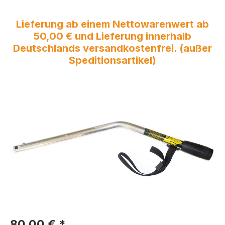
Lieferung ab einem Nettowarenwert ab
50,00 € und Lieferung innerhalb
Deutschlands versandkostenfrei. (außer
Speditionsartikel)
Bildergalerie überspringen
Regulärer Preis:
80,00 €