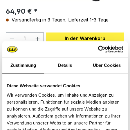
Regulärer Preis:
64,90 €
Versandfertig in 3 Tagen, Lieferzeit 1-3 Tage
Produkt Anzahl: Gib den gewünschten We
In den Warenkorb
Zum Merkzettel hinzufügen
Zustimmung
Details
Über Cookies
Produktnummer:
DA.07.110.01
Diese Webseite verwendet Cookies
Beschreibung
Wir verwenden Cookies, um Inhalte und Anzeigen zu
Deichselanschluss zum Umrüsten einer
personalisieren, Funktionen für soziale Medien anbieten
Fahrradanhängerdeichsel auf das Weber
zu können und die Zugriffe auf unsere Website zu
Kupplungssystem Seit Juni 2024 neues
analysieren. Außerdem geben wir Informationen zu Ihrer
Kupplungss…
Mehr
Verwendung unserer Website an unsere Partner für
soziale Medien, Werbung und Analysen weiter. Unsere