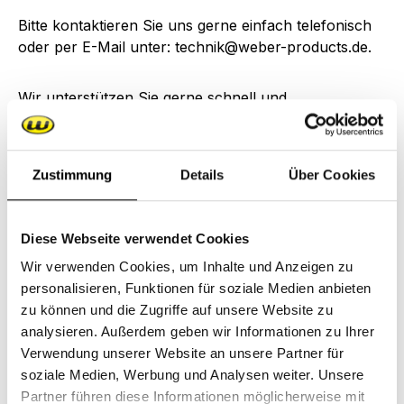
Bitte kontaktieren Sie uns gerne einfach telefonisch
oder per E-Mail unter: technik@weber-products.de.
Wir unterstützen Sie gerne schnell und
unkompliziert.
Gibt es eine Vollgummi-Bereifung
Zustimmung
Details
Über Cookies
für den Weber Kinderbus?
Diese Webseite verwendet Cookies
Für den Kinderbus wurde die luftgefüllte Bereifung
Wir verwenden Cookies, um Inhalte und Anzeigen zu
gewählt, da diese deutlich mehr Fahrkomfort bietet,
personalisieren, Funktionen für soziale Medien anbieten
als Vollgummibereifung.
zu können und die Zugriffe auf unsere Website zu
analysieren. Außerdem geben wir Informationen zu Ihrer
Es können z.B. Bodenunebenheiten besser
Verwendung unserer Website an unsere Partner für
ausgeglichen werden, als bei Vollgummi-Reifen, die
soziale Medien, Werbung und Analysen weiter. Unsere
die Stöße vom Fahren deutlich mehr weitergeben, als
Partner führen diese Informationen möglicherweise mit