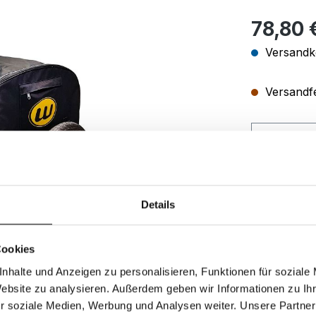
Regulärer Pr
78,80
Versandko
Versandfer
Produkt
Zum Merkze
Details
Produktnu
Cookies
nhalte und Anzeigen zu personalisieren, Funktionen für soziale
Website zu analysieren. Außerdem geben wir Informationen zu I
r soziale Medien, Werbung und Analysen weiter. Unsere Partner