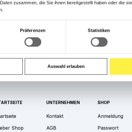
 Daten zusammen, die Sie ihnen bereitgestellt haben oder die s
n.
Präferenzen
Statistiken
sche für Fahrradanhänger "
Packtasche für Fahrradanhänger
Auswahl erlauben
TARTSEITE
UNTERNEHMEN
SHOP
artseite
Kontakt
Anmeldung
eber Shop
AGB
Passwort