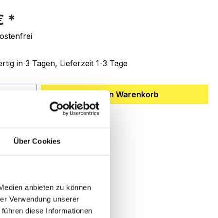
eis:
 €
stenfrei
tig in 3 Tagen, Lieferzeit 1-3 Tage
 Anzahl: Gib den gewünschten Wert ein 
In den Warenkorb
ttel hinzufügen
Über Cookies
mmer:
KA.05.000.00
 Medien anbieten zu können
hrer Verwendung unserer
 führen diese Informationen