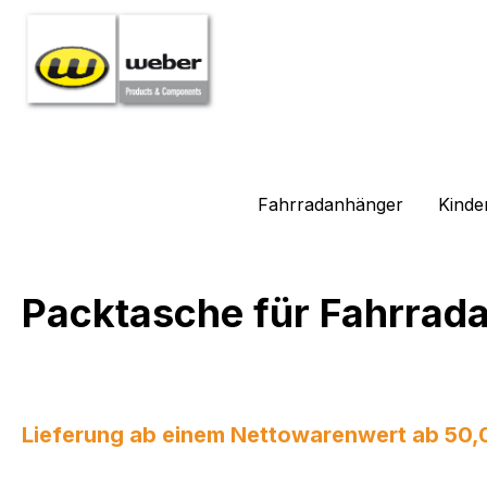
m Hauptinhalt springen
Zur Suche springen
Zur Hauptnavigation springen
Fahrradanhänger
Kinde
Packtasche für Fahrrad
Lieferung ab einem Nettowarenwert ab 50,00