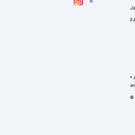
Je
F
* 
an
© 