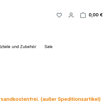
0,00 €
Ware
tzteile und Zubehör
Sale
andkostenfrei. (außer Speditionsartikel)