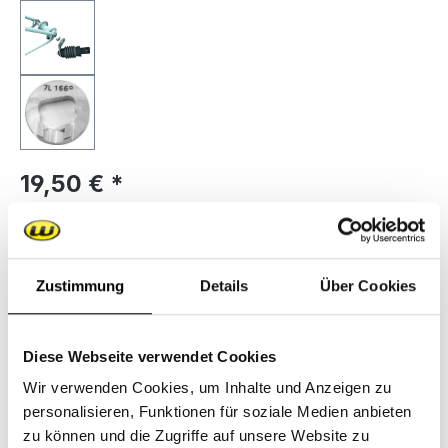
Regulärer Preis:
19,50 €
Versandfertig in 3 Tagen, Lieferzeit 1-3 Tage
Produkt Anzahl: Gib den gewünschten We
In den Warenkorb
Zustimmung
Details
Über Cookies
Zum Merkzettel hinzufügen
Diese Webseite verwendet Cookies
Produktnummer:
KU.06.133.00
Wir verwenden Cookies, um Inhalte und Anzeigen zu
personalisieren, Funktionen für soziale Medien anbieten
zu können und die Zugriffe auf unsere Website zu