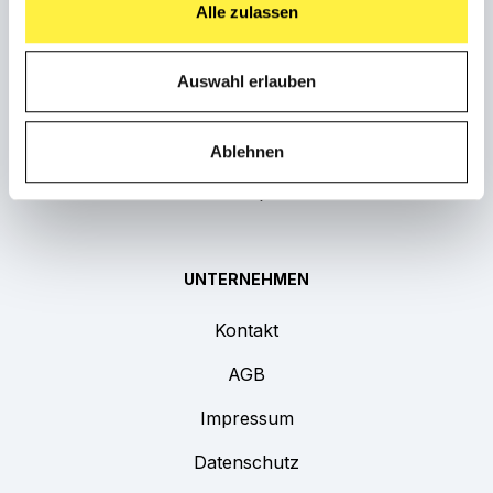
STARTSEITE
Alle zulassen
Startseite
Auswahl erlauben
Weber Shop
Jetzt anfragen
Ablehnen
FAQ
UNTERNEHMEN
Kontakt
AGB
Impressum
Datenschutz