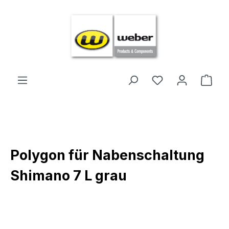
Zum Hauptinhalt springen
Ware
Polygon für Nabenschaltung
Shimano 7 L grau