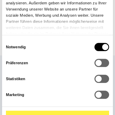
Beschreibung
analysieren. Außerdem geben wir Informationen zu Ihrer
Verwendung unserer Website an unsere Partner für
Sonderpolygoneinsätze für Nabenschaltungen✔
soziale Medien, Werbung und Analysen weiter. Unsere
Speziell entwickelt für Shimano-Nabenschaltungen
Partner führen diese Informationen möglicherweise mit
Wählen Sie den Hersteller der S…
Mehr
weiteren Daten zusammen, die Sie ihnen bereitgestellt
Downloads
haben oder die sie im Rahmen Ihrer Nutzung der Dienste
gesammelt haben.
Einwilligungsauswahl
Notwendig
Präferenzen
Statistiken
Marketing