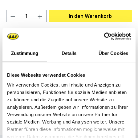
Produkt Anzahl: Gib den gewünschten We
In den Warenkorb
Zum Merkzettel hinzufügen
Produktnummer:
MO.20.700.00
Zustimmung
Details
Über Cookies
Beschreibung
Diese Webseite verwendet Cookies
zur sicheren Befestigung der Ladung, die Schließen
Wir verwenden Cookies, um Inhalte und Anzeigen zu
werden in der Plattform des Kargos oder
personalisieren, Funktionen für soziale Medien anbieten
Monoporters eingeklicktLieferumfa…
Mehr
zu können und die Zugriffe auf unsere Website zu
analysieren. Außerdem geben wir Informationen zu Ihrer
Downloads
Verwendung unserer Website an unsere Partner für
soziale Medien, Werbung und Analysen weiter. Unsere
Partner führen diese Informationen möglicherweise mit
weiteren Daten zusammen, die Sie ihnen bereitgestellt