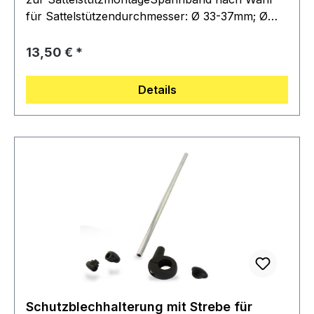
für Sattelstützendurchmesser: Ø 33-37mm; Ø
38-41mmLieferumfang:1 Spannband
Regulärer Preis:
13,50 €
Details
Schutzblechhalterung mit Strebe für