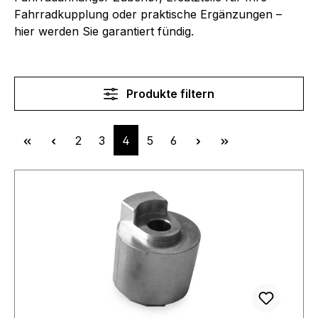
Fahrradkupplung oder praktische Ergänzungen –
hier werden Sie garantiert fündig.
Produkte filtern
Seite
Seite
Seite
Seite
Seite
2
3
4
5
6