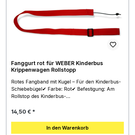
Fanggurt rot für WEBER Kinderbus
Krippenwagen Rollstopp
Rotes Fangband mit Kugel – Für den Kinderbus-
Schiebebügel✔ Farbe: Rot✔ Befestigung: Am
Rollstop des Kinderbus-
SchiebebügelsLieferumfang:✔ 1x Fangband in
Rot mit eingenähter Kugel
Regulärer Preis:
14,50 €
In den Warenkorb