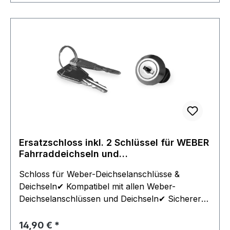
Ersatzschloss inkl. 2 Schlüssel für WEBER
Fahrraddeichseln und
Deichselanschlüsse
Schloss für Weber-Deichselanschlüsse &
Deichseln✔ Kompatibel mit allen Weber-
Deichselanschlüssen und Deichseln✔ Sicherer
Verschlussmechanismus für eine zuverlässige
Sicherung der Deichsel ⚠ Wichtiger Hinweis:🔹
Regulärer Preis:
14,90 €