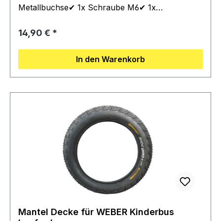
Metallbuchse✔ 1x Schraube M6✔ 1x
Sperrkantmutter
Regulärer Preis:
14,90 €
In den Warenkorb
Mantel Decke für WEBER Kinderbus