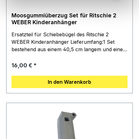
Moosgummiüberzug Set für Ritschie 2
WEBER Kinderanhänger
Ersatzteil für Schiebebügel des Ritschie 2
WEBER Kinderanhänger Lieferumfang:1 Set
bestehend aus einem 40,5 cm langem und einem
20,5 cm langem Überzug aus schwarzem
Moosgummi, InnenØ 2cm, AußenØ 30cm
Regulärer Preis:
16,00 €
In den Warenkorb