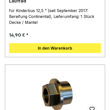
Laufrad
für Kinderbus 12,5 " (seit September 2017:
Bereifung Continental), Lieferumfang: 1 Stück
Decke / Mantel
Regulärer Preis:
14,90 €
In den Warenkorb