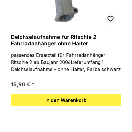
Deichselaufnahme für Ritschie 2
Fahrradanhänger ohne Halter
passendes Ersatzteil für Fahrradanhänger
Ritschie 2 ab Baujahr 2006Lieferumfang:1
Deichselaufnahme - ohne Halter, Farbe schwarz
Regulärer Preis:
15,90 €
In den Warenkorb