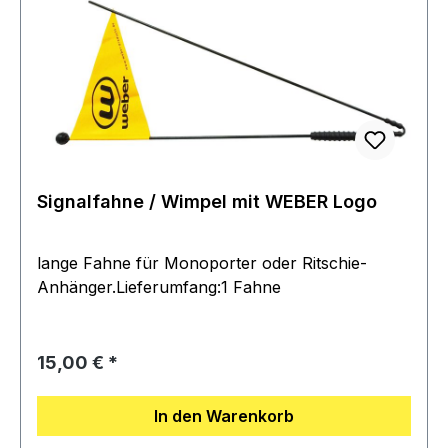
Signalfahne / Wimpel mit WEBER Logo
lange Fahne für Monoporter oder Ritschie-
Anhänger.Lieferumfang:1 Fahne
Regulärer Preis:
15,00 €
In den Warenkorb