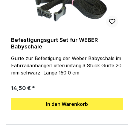
Befestigungsgurt Set für WEBER
Babyschale
Gurte zur Befestigung der Weber Babyschale im
FahrradanhängerLieferumfang:3 Stück Gurte 20
mm schwarz, Länge 150,0 cm
Regulärer Preis:
14,50 €
In den Warenkorb