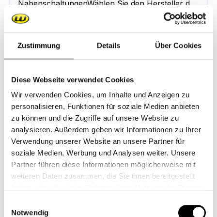
NabenschaltungenWählen Sie den Hersteller der
Schaltung, die Farbe der vorhandenen
Verdrehsicherung und die eingravierte
Regulärer Preis:
19,50 €
Buchstaben-Zahlenkombination auf der
Zustimmung
Details
Über Cookies
Rückseite des Polygons✔ Greifen direkt in das
In den Warenkorb
Ausfallende des Rahmens für maximale
Stabilität✔ Sichert die Weber-Kupplung & die
Diese Webseite verwendet Cookies
Nabenschaltung zuverlässig gegen Verdrehen✔
Wir verwenden Cookies, um Inhalte und Anzeigen zu
Einfache Montage: Die vorhandene
personalisieren, Funktionen für soziale Medien anbieten
Verdrehsicherung wird durch den passenden
zu können und die Zugriffe auf unsere Website zu
Weber-Polygoneinsatz ersetzt✔ Hochwertige
analysieren. Außerdem geben wir Informationen zu Ihrer
Verarbeitung: Gefertigt aus hochfestem
Verwendung unserer Website an unsere Partner für
Edelstahl, gedreht & gefräst für maximale
soziale Medien, Werbung und Analysen weiter. Unsere
Stabilität✔ Kompatibel mit E- und CE-
Partner führen diese Informationen möglicherweise mit
KupplungLieferumfang:✔ 1x Polygoneinsatz🚲
weiteren Daten zusammen, die Sie ihnen bereitgestellt
Perfekte Passform für eine sichere &
haben oder die sie im Rahmen Ihrer Nutzung der Dienste
zuverlässige Kupplungsmontage! 🚲
gesammelt haben.
Einwilligungsauswahl
Polygon für 12 mm Steckachsen
Notwendig