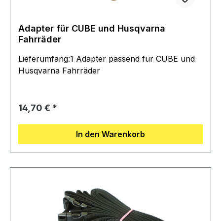
Adapter für CUBE und Husqvarna
Fahrräder
Lieferumfang:1 Adapter passend für CUBE und
Husqvarna Fahrräder
Regulärer Preis:
14,70 €
In den Warenkorb