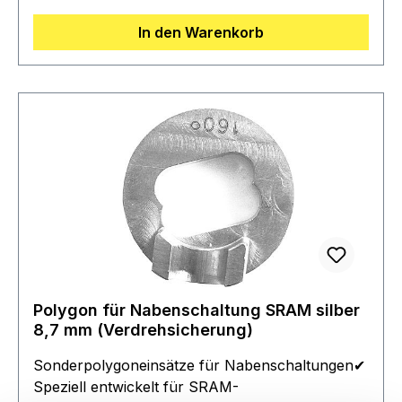
Buchstaben-Zahlenkombination auf der
Rückseite des Polygons✔ Greifen direkt in das
In den Warenkorb
Ausfallende des Rahmens für maximale
Stabilität✔ Sichert die Weber-Kupplung & die
Nabenschaltung zuverlässig gegen Verdrehen✔
Einfache Montage: Die vorhandene
Verdrehsicherung wird durch den passenden
Weber-Polygoneinsatz ersetzt✔ Hochwertige
Verarbeitung: Gefertigt aus hochfestem
Edelstahl, gedreht & gefräst für maximale
Stabilität✔ Kompatibel mit E- und CE-
KupplungLieferumfang:✔ 1x Polygoneinsatz🚲
Perfekte Passform für eine sichere &
zuverlässige Kupplungsmontage! 🚲
Polygon für Nabenschaltung SRAM silber
8,7 mm (Verdrehsicherung)
Sonderpolygoneinsätze für Nabenschaltungen✔
Speziell entwickelt für SRAM-