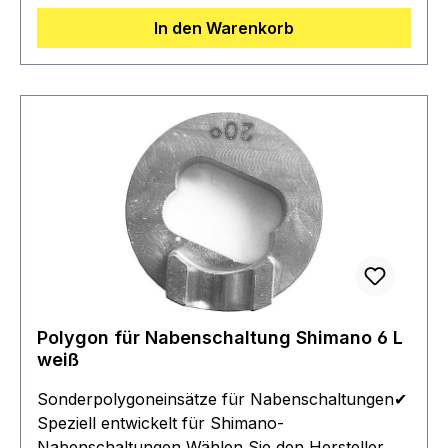
Rückseite des Polygons✔ Greifen direkt in das
In den Warenkorb
Ausfallende des Rahmens für maximale
Stabilität✔ Sichert die Weber-Kupplung & die
Nabenschaltung zuverlässig gegen Verdrehen✔
Einfache Montage: Die vorhandene
Verdrehsicherung wird durch den passenden
Weber-Polygoneinsatz ersetzt✔ Hochwertige
Verarbeitung: Gefertigt aus hochfestem
Edelstahl, gedreht & gefräst für maximale
Stabilität✔ Kompatibel mit E- und CE-
KupplungLieferumfang:✔ 1x Polygoneinsatz🚲
Perfekte Passform für eine sichere &
zuverlässige Kupplungsmontage! 🚲
Polygon für Nabenschaltung Shimano 6 L
weiß
Sonderpolygoneinsätze für Nabenschaltungen✔
Speziell entwickelt für Shimano-
Nabenschaltungen Wählen Sie den Hersteller