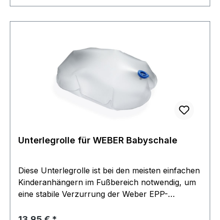
Unterlegrolle für WEBER Babyschale
Diese Unterlegrolle ist bei den meisten einfachen
Kinderanhängern im Fußbereich notwendig, um
eine stabile Verzurrung der Weber EPP-
Babyschale im Fahrradanhänger zur erreichen.
Ferner dient die Luftkammer-Unterlage auch der
Regulärer Preis:
13,95 €