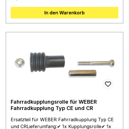
Das Schloss kann nur im Werk getauscht
werden.🔹 Der Tauschpreis beträgt 28,50 (inkl.
In den Warenkorb
Schloss, Tausch und Porto).🔹 Bitte senden Sie
die Deichsel oder den Deichselanschluss zur
Durchführung des Tauschs ein. Adresse:Weber
Technik GmbHGewerbegebiet Natzing 1783125
Eggstätt
Fahrradkupplungsrolle für WEBER
Fahrradkupplung Typ CE und CR
Ersatzteil für WEBER Fahrradkupplung Typ CE
und CRLieferumfang:✔ 1x Kupplungsrolle✔ 1x