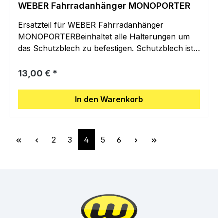
WEBER Fahrradanhänger MONOPORTER
Ersatzteil für WEBER Fahrradanhänger
MONOPORTERBeinhaltet alle Halterungen um
das Schutzblech zu befestigen. Schutzblech ist
nicht inbegriffen.Lieferumfang: 1 Strebe, 1
Rohraufnahme, 1 Strebenaufnahme, 2
Regulärer Preis:
13,00 €
Schutzblechaufnahmen, 1 Schraube
In den Warenkorb
Seite
Seite
Seite
Seite
Seite
2
3
4
5
6